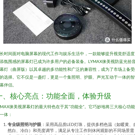
长时间面对电脑屏幕的现代工作与娱乐生活中，一款能够提升视觉舒适度
添氛围感的屏幕灯已成为许多用户的必备装备。LYMAX徕美视防蓝光拾
幕灯（曲屏版）以其卓越的多功能性和广泛的兼容性，成为了市场上备受
的选择。它不仅是一盏灯，更是一个集照明、护眼、声光互动于一体的智
幕伴侣。
一、核心亮点：功能全面，体验升级
YMAX徕美视屏幕灯的最大特色在于其“功能全”。它巧妙地将三大核心功
一体：
专业级照明与护眼
：采用高品质LED灯珠，提供多档色温（如暖黄、
然白、冷白）和亮度调节，满足从专注工作到休闲观影的不同场景需