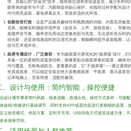
求。其核心的“防蓝光”技术，能有效过滤有害短波蓝光，减少长时间
眼带来的疲劳与干涩，为眼睛提供贴心保护。光线经过科学配光设计
均匀照亮桌面，避免屏幕反光，营造舒适的光环境。
创新拾音灯效
：这是产品最具趣味性和氛围感的功能。内置高灵敏度
克风，能够实时捕捉环境声音（如音乐、人声、游戏音效），并驱动
条随声音节奏、频率变化而动态变换色彩与亮度。无论是听音乐时的
动光影，还是游戏激战时的沉浸式光效，都能瞬间提升桌面氛围，让
技与艺术感并存。
曲屏专属设计，广泛兼容
：专为曲面显示屏优化的“曲屏版”设计，灯
具备一定的柔韧性或弧形结构，能够更贴合曲面屏幕的弧度，确保光
均匀覆盖，无暗角或眩光。更重要的是，它“不挑屏幕”——通过通用
夹具或底座，可以稳定安装在绝大多数曲面屏、平面屏、显示器甚至
记本电脑上，安装简便，适配性极强。
二、设计与使用：简约智能，操控便捷
品设计通常秉承简约风格，线条流畅，质感出色。操控方式多样，可能配
体旋钮/按键进行基础调节，同时支持APP或遥控器进行更精细的设置，
定义拾音模式、色彩方案、定时开关等。USB供电方式使其连接方便，不
多余插座空间。
三、适用场景与人群推荐