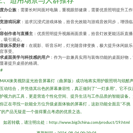
度办公族
：需要长时间面对电脑，重视眼部健康，需要优质照明提升工作
。
竞游戏玩家
：追求沉浸式游戏体验，拾音光效能与游戏音效同步，增强临
。
容创作者与直播主
：优质照明提升视频画面质量，拾音灯效更能活跃直播
，吸引观众。
音娱乐爱好者
：在观影、听音乐时，灯光随音律变换，极大提升休闲娱乐
官享受。
求桌面美学与科技感的用户
：作为一款兼具实用与装饰功能的桌面好物，
显著提升桌搭的格调。
##
YMAX徕美视防蓝光拾音屏幕灯（曲屏版）成功地将实用护眼照明与炫酷
互动结合，并凭借其出色的屏幕兼容性，真正做到了“一灯多用”。它不仅
护视力的工具，更是营造个性化空间、提升生活与工作品质的智能设备。
你正在寻找一款能全方位升级桌面体验的屏幕灯，这款功能全面且“不挑
”的产品无疑是一个值得重点考虑的优质之选。
如若转载，请注明出处：http://www.big3china.com/product/19.html
更新时间：2026-08-06 09:29:01